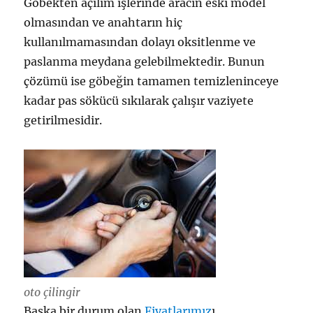
Göbekten açılım işlerinde aracın eski model
olmasından ve anahtarın hiç
kullanılmamasından dolayı oksitlenme ve
paslanma meydana gelebilmektedir. Bunun
çözümü ise göbeğin tamamen temizleninceye
kadar pas sökücü sıkılarak çalışır vaziyete
getirilmesidir.
oto çilingir
Başka bir durum olan
Fiyatlarımız
ı