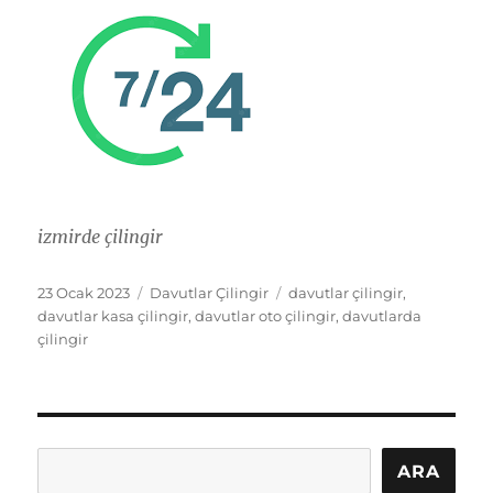
izmirde çilingir
Yayın
Kategoriler
Etiketler
23 Ocak 2023
Davutlar Çilingir
davutlar çilingir
,
tarihi
davutlar kasa çilingir
,
davutlar oto çilingir
,
davutlarda
çilingir
Ara
ARA