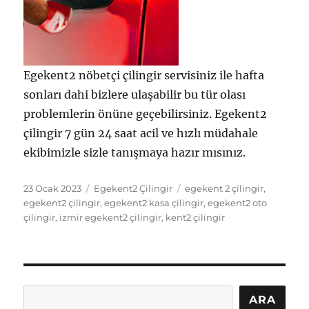
Egekent2 nöbetçi çilingir servisiniz ile hafta
sonları dahi bizlere ulaşabilir bu tür olası
problemlerin önüne geçebilirsiniz. Egekent2
çilingir 7 gün 24 saat acil ve hızlı müdahale
ekibimizle sizle tanışmaya hazır mısınız.
Yayın
Kategoriler
Etiketler
23 Ocak 2023
Egekent2 Çilingir
egekent 2 çilingir
,
tarihi
egekent2 çilingir
,
egekent2 kasa çilingir
,
egekent2 oto
çilingir
,
izmir egekent2 çilingir
,
kent2 çilingir
Ara
ARA