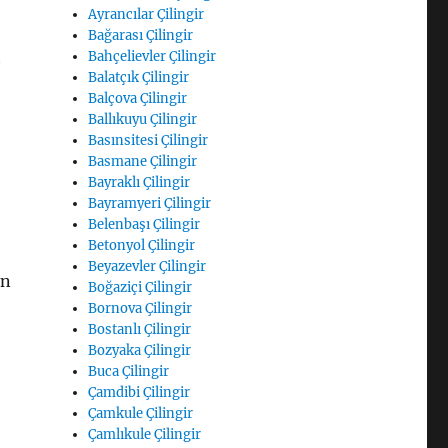
Ayrancılar Çilingir
Bağarası Çilingir
t
Bahçelievler Çilingir
Balatçık Çilingir
Balçova Çilingir
Ballıkuyu Çilingir
Basınsitesi Çilingir
Basmane Çilingir
Bayraklı Çilingir
Bayramyeri Çilingir
Belenbaşı Çilingir
Betonyol Çilingir
Beyazevler Çilingir
an
Boğaziçi Çilingir
Bornova Çilingir
Bostanlı Çilingir
Bozyaka Çilingir
Buca Çilingir
Çamdibi Çilingir
Çamkule Çilingir
Çamlıkule Çilingir