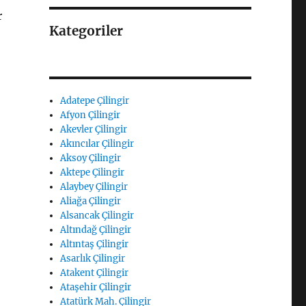
r
Kategoriler
Adatepe Çilingir
Afyon Çilingir
Akevler Çilingir
Akıncılar Çilingir
Aksoy Çilingir
Aktepe Çilingir
Alaybey Çilingir
Aliağa Çilingir
Alsancak Çilingir
Altındağ Çilingir
Altıntaş Çilingir
Asarlık Çilingir
Atakent Çilingir
Ataşehir Çilingir
Atatürk Mah. Çilingir