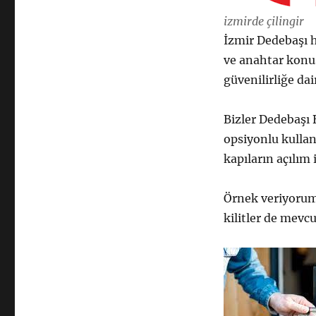
izmirde çilingir
İzmir Dedebaşı hı
ve anahtar konu
güvenilirliğe dai
Bizler Dedebaşı B
opsiyonlu kullan
kapıların açılım 
Örnek veriyorum
kilitler de mevc