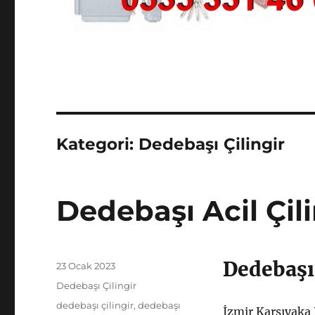
Kategori:
Dedebaşı Çilingir
Dedebaşı Acil Çili
Dedebaşı 
Yayın
23 Ocak 2023
tarihi
Kategoriler
Dedebaşı Çilingir
Etiketler
dedebaşı çilingir
,
dedebaşı
İzmir Karşıyaka 