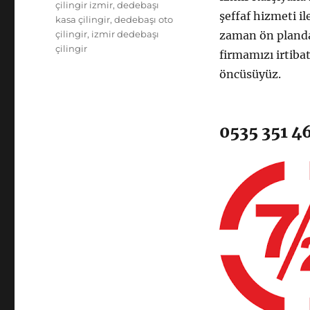
çilingir izmir
,
dedebaşı
şeffaf hizmeti i
kasa çilingir
,
dedebaşı oto
çilingir
,
izmir dedebaşı
zaman ön planda 
çilingir
firmamızı irtiba
öncüsüyüz.
0535 351 4