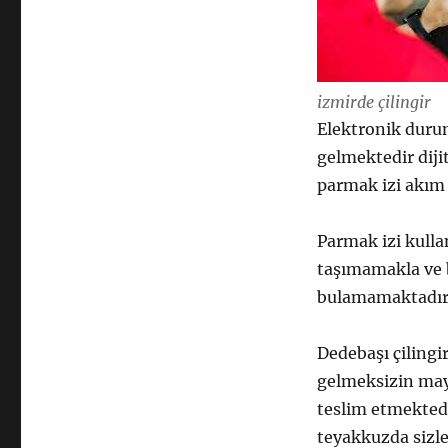
izmirde çilingir
Elektronik duru
gelmektedir diji
parmak izi akım
Parmak izi kulla
taşımamakla ve 
bulamamaktadır
Dedebaşı çiling
gelmeksizin may
teslim etmektedi
teyakkuzda sizl