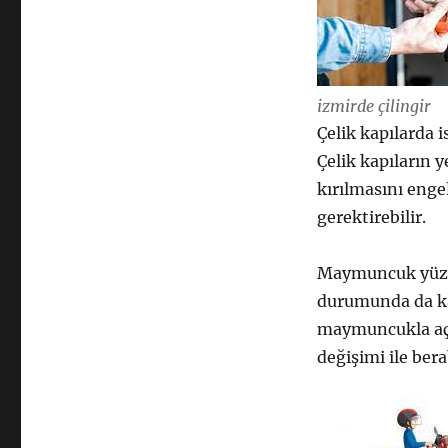
izmirde çilingir
Çelik kapılarda 
Çelik kapıların 
kırılmasını eng
gerektirebilir.
Maymuncuk yüzd
durumunda da kap
maymuncukla açı
değişimi ile bera