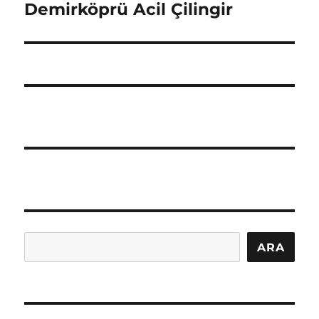
Demirköprü Acil Çilingir
Sonraki
yazı:
Ara
ARA