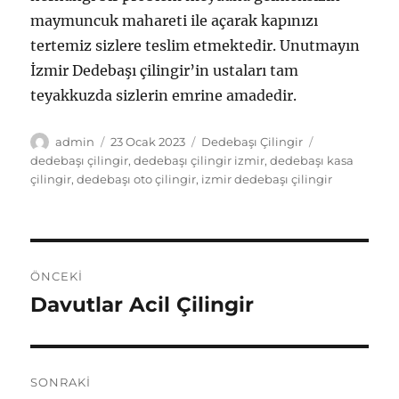
maymuncuk mahareti ile açarak kapınızı
tertemiz sizlere teslim etmektedir. Unutmayın
İzmir Dedebaşı çilingir’in ustaları tam
teyakkuzda sizlerin emrine amadedir.
Yazar
Yayın
Kategoriler
Etiketler
admin
23 Ocak 2023
Dedebaşı Çilingir
tarihi
dedebaşı çilingir
,
dedebaşı çilingir izmir
,
dedebaşı kasa
çilingir
,
dedebaşı oto çilingir
,
izmir dedebaşı çilingir
Yazı
ÖNCEKI
gezinmesi
Davutlar Acil Çilingir
Önceki
yazı:
SONRAKI