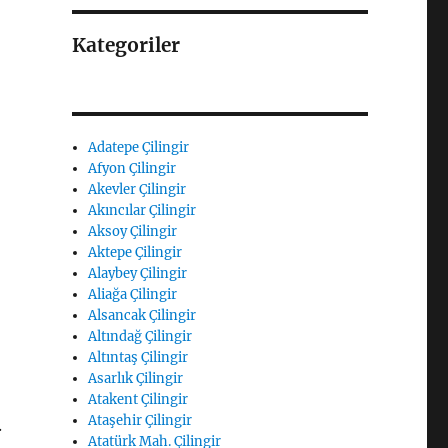
Kategoriler
Adatepe Çilingir
Afyon Çilingir
Akevler Çilingir
Akıncılar Çilingir
Aksoy Çilingir
Aktepe Çilingir
Alaybey Çilingir
Aliağa Çilingir
Alsancak Çilingir
Altındağ Çilingir
Altıntaş Çilingir
Asarlık Çilingir
Atakent Çilingir
Ataşehir Çilingir
.
Atatürk Mah. Çilingir