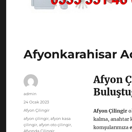
Afyonkarahisar Aci
Afyon Ç
Buluştu
Yazar
admin
Yayın
24 Ocak 2023
tarihi
Kategoriler
Afyon Çilingir
Afyon Çilingir
o
Etiketler
afyon çilingir
,
afyon kasa
kalma, anahtar k
çilingir
,
afyon oto çilingir
,
komşularımıza
Afyonda Çilingir
,