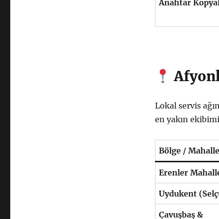
Anahtar Kopya
Afyonk
Lokal servis ağ
en yakın ekibimi
Bölge / Mahall
Erenler Mahall
Uydukent (Selç
Çavuşbaş &