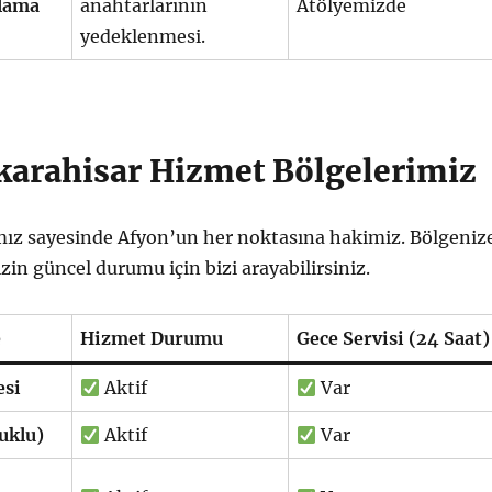
lama
anahtarlarının
Atölyemizde
yedeklenmesi.
arahisar Hizmet Bölgelerimiz
ımız sayesinde Afyon’un her noktasına hakimiz. Bölgeniz
zin güncel durumu için bizi arayabilirsiniz.
e
Hizmet Durumu
Gece Servisi (24 Saat)
esi
Aktif
Var
uklu)
Aktif
Var