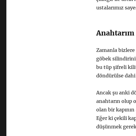
ustalarımız sayes
Anahtarım a
Zamanla bizlere 
göbek silindirini
bu tüp şifreli k
döndürülse dahi 
Ancak şu anki d
anahtarın olup 
olan bir kapının
Eğer ki çekili k
düşünmek gerek