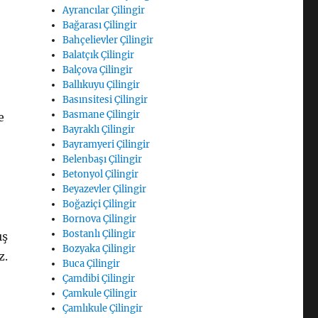
Ayrancılar Çilingir
Bağarası Çilingir
Bahçelievler Çilingir
Balatçık Çilingir
Balçova Çilingir
Ballıkuyu Çilingir
Basınsitesi Çilingir
Basmane Çilingir
e
Bayraklı Çilingir
Bayramyeri Çilingir
Belenbaşı Çilingir
Betonyol Çilingir
Beyazevler Çilingir
Boğaziçi Çilingir
Bornova Çilingir
Bostanlı Çilingir
ış
Bozyaka Çilingir
z.
Buca Çilingir
Çamdibi Çilingir
Çamkule Çilingir
Çamlıkule Çilingir