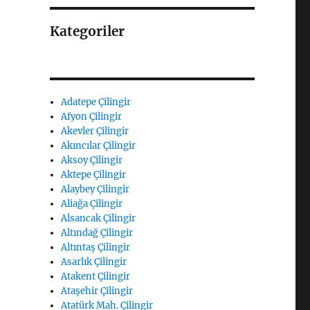
Kategoriler
Adatepe Çilingir
Afyon Çilingir
Akevler Çilingir
Akıncılar Çilingir
Aksoy Çilingir
Aktepe Çilingir
Alaybey Çilingir
Aliağa Çilingir
Alsancak Çilingir
Altındağ Çilingir
Altıntaş Çilingir
Asarlık Çilingir
Atakent Çilingir
Ataşehir Çilingir
Atatürk Mah. Çilingir