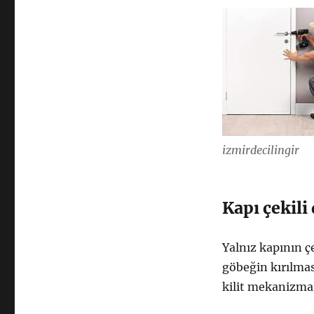
izmirdecilingir
Kapı çekil
Yalnız kapının ç
göbeğin kırılmas
kilit mekanizması