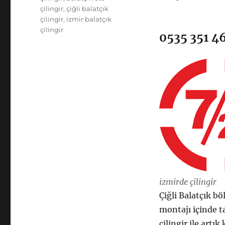
çilingir
,
çiğli balatçık
çilingir
,
izmir balatçık
çilingir
0535 351 4
izmirde çilingir
Çiğli Balatçık b
montajı içinde t
çilingir ile art