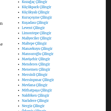
Kozağaç Çilingir
Küçükpark Çilingir
Küçükyalı Çilingir
Kuruçeşme Çilingir
Kuşadası Çilingir
an
Levent Çilingir
Limontepe Çilingir
Maliyeciler Çilingir
Maltepe Çilingir
me
Manavkuyu Çilingir
Mansuroğlu Çilingir
Mavişehir Çilingir
Menderes Çilingir
Menemen Çilingir
Mersinli Çilingir
Mersinpınar Çilingir
Mevlana Çilingir
Mithatpaşa Çilingir
Naldöken Çilingir
Narlıdere Çilingir
Nergiz Çilingir