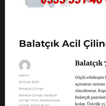
Balatçık Acil Çilin
Balatçık 
Yazar
admin
Güçlü etkileşim h
Yayın
22 Ocak 2023
açmanın uzman n
tarihi
Kategoriler
Balatçık Çilingir
olacaksınız. Kap
Etiketler
balatçık çilingir
,
balatçık
Balatçık parolam
çilingir izmir
,
balatçık kasa
kolay. Üstelik 15
çilingir
,
balatçık oto