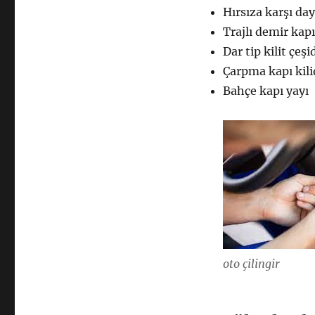
Hırsıza karşı da
Trajlı demir kap
Dar tip kilit çeşi
Çarpma kapı kili
Bahçe kapı yayı
oto çilingir