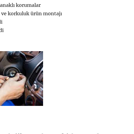
yanaklı korumalar
ı ve korkuluk ürün montajı
di
di