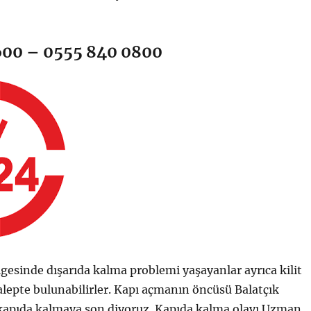
600 – 0555 840 0800
ölgesinde dışarıda kalma problemi yaşayanlar ayrıca kilit
alepte bulunabilirler. Kapı açmanın öncüsü Balatçık
ık kapıda kalmaya son diyoruz. Kapıda kalma olayı Uzman