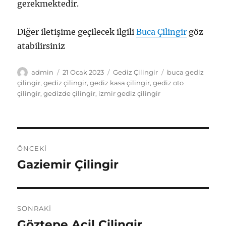
gerekmektedir.
Diğer iletişime geçilecek ilgili
Buca Çilingir
göz
atabilirsiniz
Yazar
Yayın
Kategoriler
Etiketler
admin
21 Ocak 2023
Gediz Çilingir
buca gediz
tarihi
çilingir
,
gediz çilingir
,
gediz kasa çilingir
,
gediz oto
çilingir
,
gedizde çilingir
,
izmir gediz çilingir
Yazı
ÖNCEKI
gezinmesi
Gaziemir Çilingir
Önceki
yazı:
SONRAKI
Göztepe Acil Çilingir
Sonraki