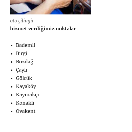
oto çilingir
hizmet verdiğimiz noktalar
Bademli
Birgi
Bozdağ
Çaylı
Gölcük
Kayaköy
Kaymakçı
Konaklı
Ovakent