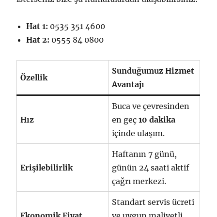
Hat 1:
0535 351 4600
Hat 2:
0555 84 0800
Sunduğumuz Hizmet
Özellik
Avantajı
Buca ve çevresinden
Hız
en geç
10 dakika
içinde ulaşım.
Haftanın 7 günü,
Erişilebilirlik
günün 24 saati aktif
çağrı merkezi.
Standart servis ücreti
Ekonomik Fiyat
ve uygun maliyetli