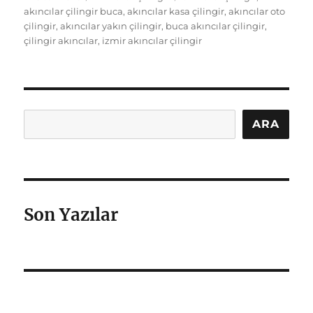
tarihi
akıncılar çilingir buca
,
akıncılar kasa çilingir
,
akıncılar oto
çilingir
,
akıncılar yakın çilingir
,
buca akıncılar çilingir
,
çilingir akıncılar
,
izmir akıncılar çilingir
Ara
ARA
Son Yazılar