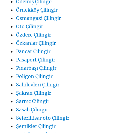
Ödemiş Çilingir
Örnekköy Çilingir
Osmangazi Çilingir
Oto Çilingir
Özdere Çilingir
Özkanlar Çilingir
Pancar Çilingir
Pasaport Çilingir
Pınarbaşı Çilingir
Poligon Çilingir
Sahilevleri Çilingir
Şakran Çilingir
Sarnıç Çilingir
Sasalı Çilingir
Seferihisar oto Çilingir
Şemikler Çilingir