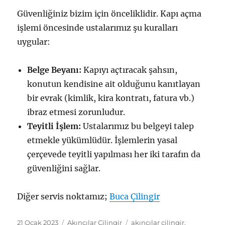
Güvenliğiniz bizim için önceliklidir. Kapı açma
işlemi öncesinde ustalarımız şu kuralları
uygular:
Belge Beyanı:
Kapıyı açtıracak şahsın,
konutun kendisine ait olduğunu kanıtlayan
bir evrak (kimlik, kira kontratı, fatura vb.)
ibraz etmesi zorunludur.
Teyitli İşlem:
Ustalarımız bu belgeyi talep
etmekle yükümlüdür. İşlemlerin yasal
çerçevede teyitli yapılması her iki tarafın da
güvenliğini sağlar.
Diğer servis noktamız;
Buca Çilingir
Yayın
Kategoriler
Etiketler
21 Ocak 2023
Akıncılar Çilingir
akıncılar çilingir
,