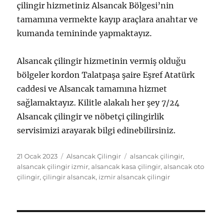
çilingir hizmetiniz Alsancak Bölgesi’nin
tamamına vermekte kayıp araçlara anahtar ve
kumanda temininde yapmaktayız.
Alsancak çilingir hizmetinin vermiş olduğu
bölgeler kordon Talatpaşa şaire Eşref Atatürk
caddesi ve Alsancak tamamına hizmet
sağlamaktayız. Kilitle alakalı her şey 7/24
Alsancak çilingir ve nöbetçi çilingirlik
servisimizi arayarak bilgi edinebilirsiniz.
Yayın
Kategoriler
Etiketler
21 Ocak 2023
Alsancak Çilingir
alsancak çilingir
,
tarihi
alsancak çilingir izmir
,
alsancak kasa çilingir
,
alsancak oto
çilingir
,
çilingir alsancak
,
izmir alsancak çilingir