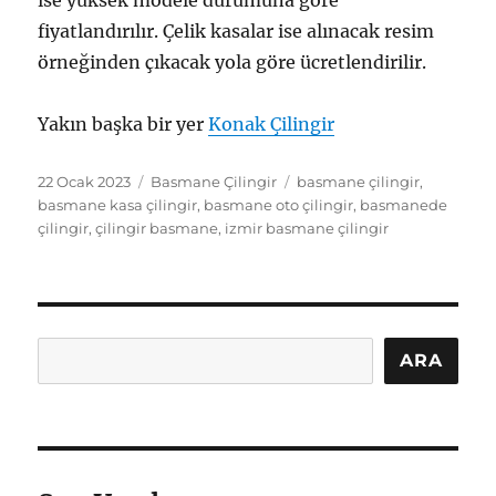
fiyatlandırılır. Çelik kasalar ise alınacak resim
örneğinden çıkacak yola göre ücretlendirilir.
Yakın başka bir yer
Konak Çilingir
Yayın
Kategoriler
Etiketler
22 Ocak 2023
Basmane Çilingir
basmane çilingir
,
tarihi
basmane kasa çilingir
,
basmane oto çilingir
,
basmanede
çilingir
,
çilingir basmane
,
izmir basmane çilingir
Ara
ARA