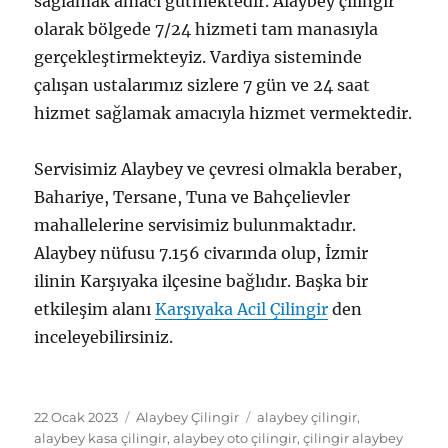
sağlamak amacı gütmektedir. Alaybey çilingir
olarak bölgede 7/24 hizmeti tam manasıyla
gerçekleştirmekteyiz. Vardiya sisteminde
çalışan ustalarımız sizlere 7 gün ve 24 saat
hizmet sağlamak amacıyla hizmet vermektedir.
Servisimiz Alaybey ve çevresi olmakla beraber,
Bahariye, Tersane, Tuna ve Bahçelievler
mahallelerine servisimiz bulunmaktadır.
Alaybey nüfusu 7.156 civarında olup, İzmir
ilinin Karşıyaka ilçesine bağlıdır. Başka bir
etkileşim alanı
Karşıyaka Acil Çilingir
den
inceleyebilirsiniz.
Yayın
Kategoriler
Etiketler
22 Ocak 2023
Alaybey Çilingir
alaybey çilingir
,
tarihi
alaybey kasa çilingir
,
alaybey oto çilingir
,
çilingir alaybey