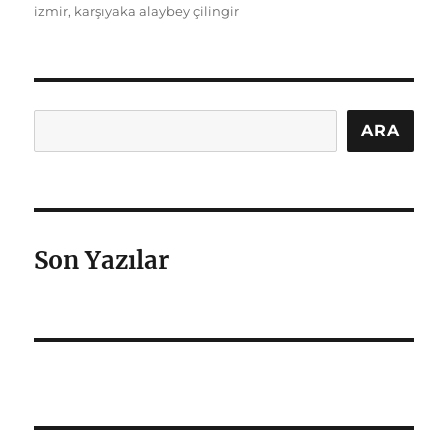
izmir
,
karşıyaka alaybey çilingir
Ara
ARA
Son Yazılar