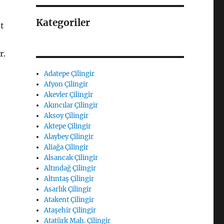
Kategoriler
st
r.
Adatepe Çilingir
Afyon Çilingir
Akevler Çilingir
Akıncılar Çilingir
Aksoy Çilingir
Aktepe Çilingir
Alaybey Çilingir
Aliağa Çilingir
Alsancak Çilingir
Altındağ Çilingir
Altıntaş Çilingir
Asarlık Çilingir
Atakent Çilingir
Ataşehir Çilingir
Atatürk Mah. Çilingir