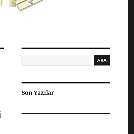
Ara
ARA
Son Yazılar
i