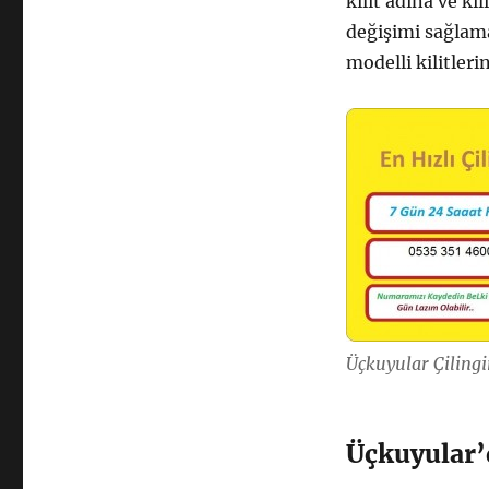
kilit adına ve kil
değişimi sağlama
modelli kilitler
Üçkuyular Çilingi
Üçkuyular’d