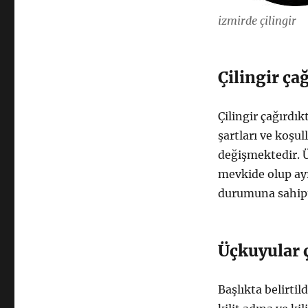
izmirde çilingir
Çilingir ça
Çilingir çağırdı
şartları ve koşu
değişmektedir. Ü
mevkide olup ayr
durumuna sahipt
Üçkuyular ç
Başlıkta belirtil