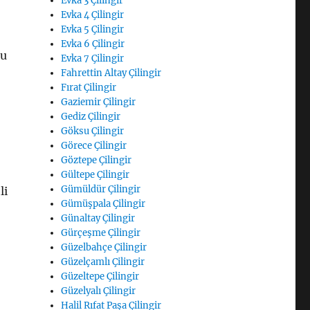
Evka 3 Çilingir
Evka 4 Çilingir
Evka 5 Çilingir
Evka 6 Çilingir
ğu
Evka 7 Çilingir
Fahrettin Altay Çilingir
Fırat Çilingir
Gaziemir Çilingir
Gediz Çilingir
Göksu Çilingir
Görece Çilingir
Göztepe Çilingir
Gültepe Çilingir
Gümüldür Çilingir
li
Gümüşpala Çilingir
Günaltay Çilingir
Gürçeşme Çilingir
Güzelbahçe Çilingir
Güzelçamlı Çilingir
Güzeltepe Çilingir
Güzelyalı Çilingir
Halil Rıfat Paşa Çilingir