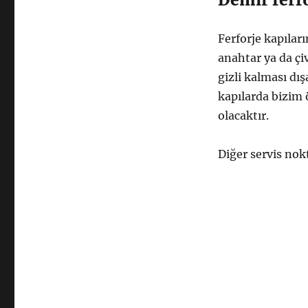
Ferforje kapıları
anahtar ya da çi
gizli kalması dı
kapılarda bizim ö
olacaktır.
Diğer servis nok