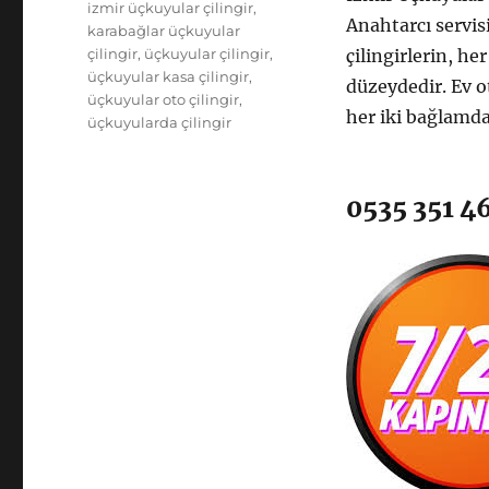
izmir üçkuyular çilingir
,
Anahtarcı servis
karabağlar üçkuyular
çilingir
,
üçkuyular çilingir
,
çilingirlerin, her
üçkuyular kasa çilingir
,
düzeydedir. Ev o
üçkuyular oto çilingir
,
her iki bağlamda
üçkuyularda çilingir
0535 351 4