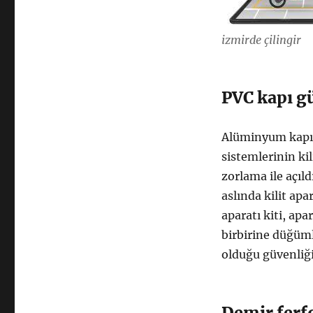
izmirde çilingir
PVC kapı g
Alüminyum kapıl
sistemlerinin ki
zorlama ile açıld
aslında kilit ap
aparatı kiti, apa
birbirine düğüml
olduğu güvenliği
Demir ferfo