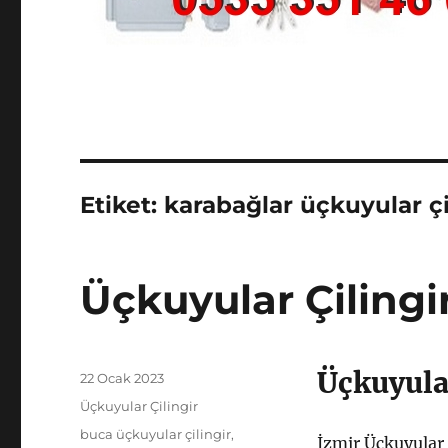
Etiket:
karabağlar üçkuyular çi
Üçkuyular Çilingi
Üçkuyular
Yayın
22 Ocak 2023
tarihi
Kategoriler
Üçkuyular Çilingir
Etiketler
buca üçkuyular çilingir
,
İzmir Üçkuyular ç