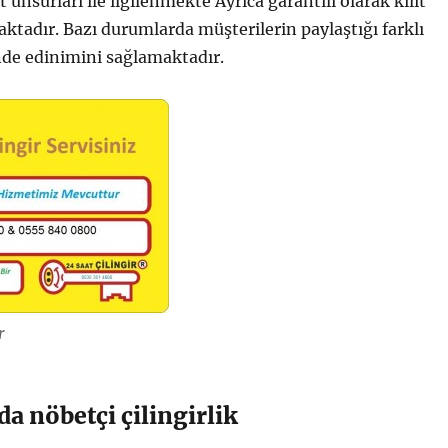
it unsurları ile ilgilenmekte Ayrıca garantili olarak kilit
ktadır. Bazı durumlarda müşterilerin paylaştığı farklı
inde edinimini sağlamaktadır.
r
a nöbetçi çilingirlik