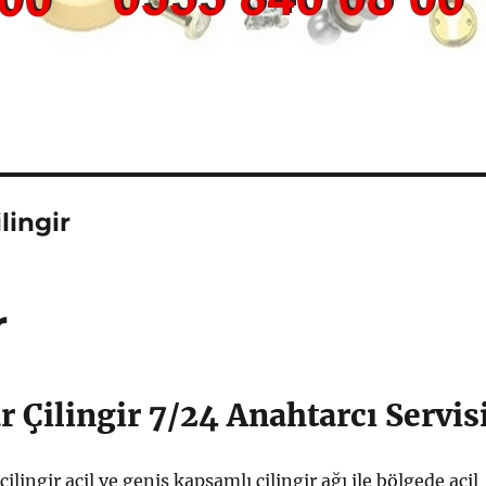
lingir
r
 Çilingir 7/24 Anahtarcı Servis
ilingir acil ve geniş kapsamlı çilingir ağı ile bölgede acil