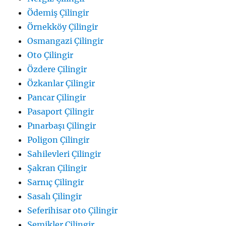
Ödemiş Çilingir
Örnekköy Çilingir
Osmangazi Çilingir
Oto Çilingir
Özdere Çilingir
Özkanlar Çilingir
Pancar Çilingir
Pasaport Çilingir
Pınarbaşı Çilingir
Poligon Çilingir
Sahilevleri Çilingir
Şakran Çilingir
Sarnıç Çilingir
Sasalı Çilingir
Seferihisar oto Çilingir
Şemikler Çilingir