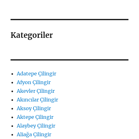
Kategoriler
Adatepe Çilingir
Afyon Çilingir
Akevler Çilingir
Akıncılar Çilingir
Aksoy Çilingir
Aktepe Çilingir
Alaybey Çilingir
Aliağa Çilingir