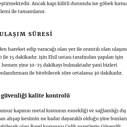
eştirmektedir. Ancak kapı kilitli durumda ise göbek kırm
şlemi ile tamamlanır.
ULAŞIM SÜRESI
den hareket edip varacağı olan yer ile orantılı olan ulaşım
0 ile 15 dakikadır. işin Ehil ustası tarafından yapılan işin
 hemen yine 10-15 dakikayı bulmaktadır yani bizleri
onlandırması ile bitebilecek süre ortalama 30 dakikadır.
 güvenliği kalite kontrolü
umuz kapının metal kısmının esnekliği ve sağlamlığı dış
an ahşap kesimin ne kadar dayanıklı olduğu yine bunlar
abilecek olan Barel koruyucu Çelik rozetlerin Güvenlik