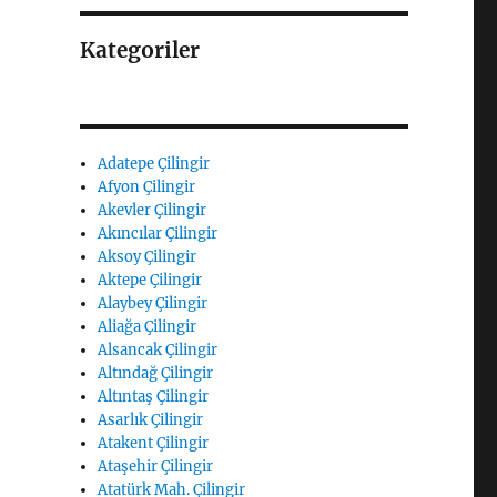
Kategoriler
Adatepe Çilingir
Afyon Çilingir
Akevler Çilingir
Akıncılar Çilingir
Aksoy Çilingir
Aktepe Çilingir
Alaybey Çilingir
Aliağa Çilingir
Alsancak Çilingir
Altındağ Çilingir
Altıntaş Çilingir
Asarlık Çilingir
Atakent Çilingir
Ataşehir Çilingir
Atatürk Mah. Çilingir