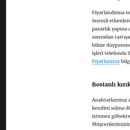
Fiyatlandırma ve
önemli etkenlerd
pazarlık yapma 
sonradan tartış
bilme duygusunu 
işleri telefonda 
Fiyatlarımız
bilgi
Bostanlı kırı
Anahtarlarımız 
kendini salma dü
istemez göbekte 
Müşterilerimizi