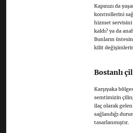
Kapınızı da yaşa
kontrollerini sa
hizmet servisini
kaldı? ya da anah
Bunların üstesind
kilit değişimler
Bostanlı ç
Karşıyaka bölges
semtimizin çili
ilaç olarak gele
sağlandığı durum
tasarlanmıştır.