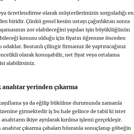
ya ücretlendirme olarak müşterilerimizin sorguladığı en
en biridir. Çünkü genel kesim ustayı çağırdıktan sonra
aşamasının zor olabileceğini yapılan işin büyüklüğünün
abileceği konusu olduğu için fiyatın öğrenme önceden
odaklar. Bostanlı çilingir firmamız ile yaptıracağınız
öncelikli olarak konuşabilir, net fiyat veya ortalama
si alabilirsiniz.
k anahtar yerinden çıkarma
zayıflama ya da eğilip bükülme durumunda zamanla
zenine girmektedir iş bu hale gelince de tabii ki ister
anahtarın ikiye ayrılarak kırılma işlemi gerçekleşir.
n anahtar çıkarma çabaları hüsranla sonuçlanıp göbeğin