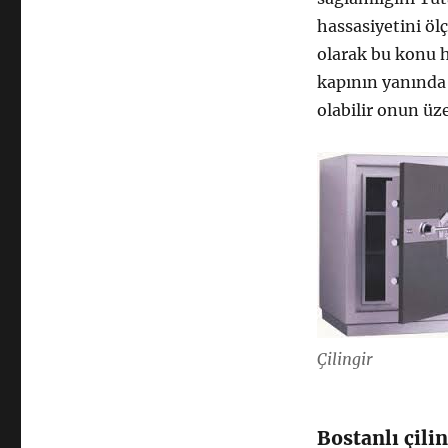
hassasiyetini öl
olarak bu konu h
kapının yanında 
olabilir onun üze
Çilingir
Bostanlı çilin