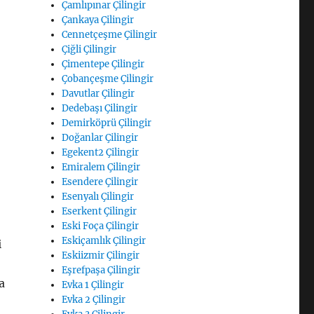
Çamlıpınar Çilingir
Çankaya Çilingir
Cennetçeşme Çilingir
Çiğli Çilingir
Çimentepe Çilingir
Çobançeşme Çilingir
Davutlar Çilingir
Dedebaşı Çilingir
Demirköprü Çilingir
Doğanlar Çilingir
Egekent2 Çilingir
Emiralem Çilingir
Esendere Çilingir
Esenyalı Çilingir
Eserkent Çilingir
Eski Foça Çilingir
Eskiçamlık Çilingir
i
Eskiizmir Çilingir
Eşrefpaşa Çilingir
a
Evka 1 Çilingir
Evka 2 Çilingir