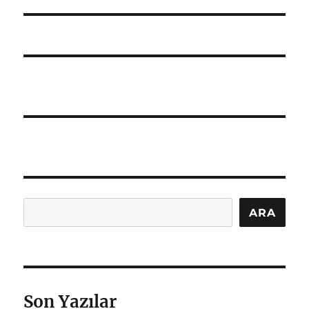
yazı:
Ara
ARA
Son Yazılar