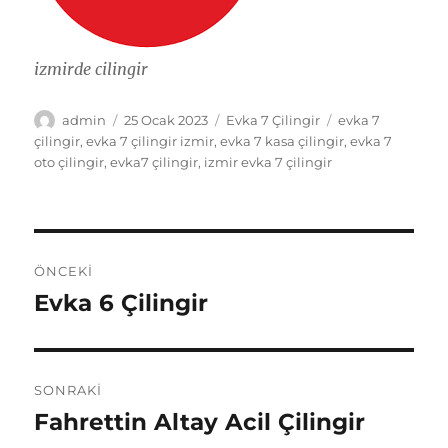
izmirde cilingir
Yazar
Yayın
Kategoriler
Etiketler
admin
25 Ocak 2023
Evka 7 Çilingir
evka 7
tarihi
çilingir
,
evka 7 çilingir izmir
,
evka 7 kasa çilingir
,
evka 7
oto çilingir
,
evka7 çilingir
,
izmir evka 7 çilingir
Yazı
ÖNCEKI
gezinmesi
Evka 6 Çilingir
Önceki
yazı:
SONRAKI
Fahrettin Altay Acil Çilingir
Sonraki