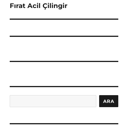
Fırat Acil Çilingir
Sonraki
yazı:
Ara
ARA