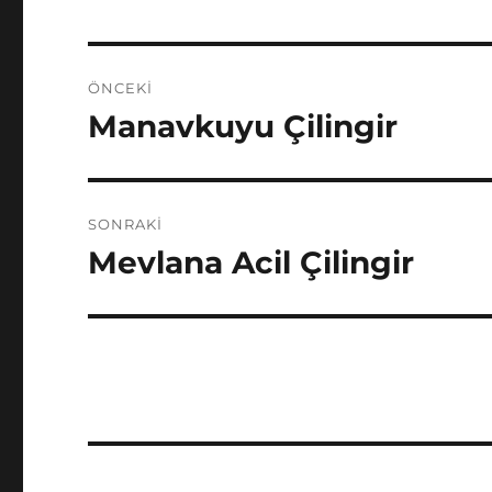
Yazı
ÖNCEKI
gezinmesi
Manavkuyu Çilingir
Önceki
yazı:
SONRAKI
Mevlana Acil Çilingir
Sonraki
yazı: