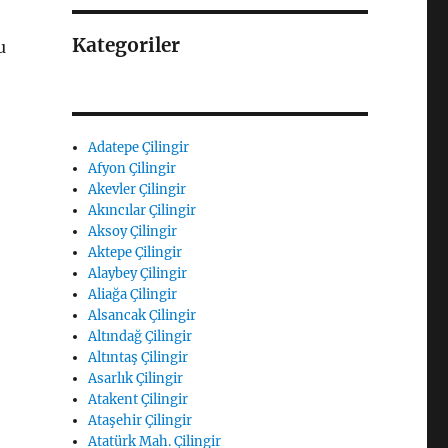
Kategoriler
u
Adatepe Çilingir
Afyon Çilingir
Akevler Çilingir
Akıncılar Çilingir
Aksoy Çilingir
Aktepe Çilingir
Alaybey Çilingir
Aliağa Çilingir
Alsancak Çilingir
Altındağ Çilingir
Altıntaş Çilingir
Asarlık Çilingir
Atakent Çilingir
Ataşehir Çilingir
Atatürk Mah. Çilingir