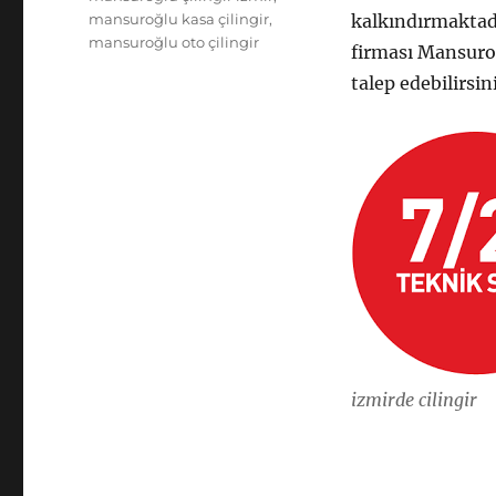
mansuroğlu kasa çilingir
,
kalkındırmaktad
mansuroğlu oto çilingir
firması Mansuroğl
talep edebilirsin
izmirde cilingir