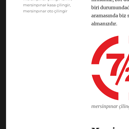
mersinpınar kasa çilingir
,
biri durumundadı
mersinpınar oto çilingir
aramasında biz s
almanızdır.
mersinpınar çilin