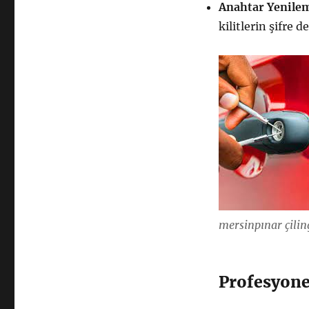
Anahtar Yenile
kilitlerin şifre d
mersinpınar çilin
Profesyonel