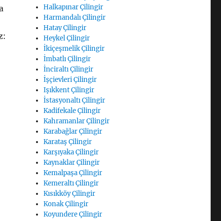
Halkapınar Çilingir
a
Harmandalı Çilingir
Hatay Çilingir
z:
Heykel Çilingir
İkiçeşmelik Çilingir
İmbatlı Çilingir
İnciraltı Çilingir
İşçievleri Çilingir
Işıkkent Çilingir
İstasyonaltı Çilingir
Kadifekale Çilingir
Kahramanlar Çilingir
Karabağlar Çilingir
Karataş Çilingir
Karşıyaka Çilingir
Kaynaklar Çilingir
Kemalpaşa Çilingir
Kemeraltı Çilingir
Kısıkköy Çilingir
Konak Çilingir
Koyundere Çilingir