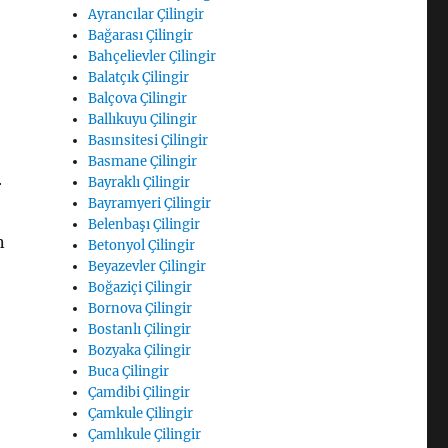
Ayrancılar Çilingir
Bağarası Çilingir
Bahçelievler Çilingir
Balatçık Çilingir
Balçova Çilingir
Ballıkuyu Çilingir
Basınsitesi Çilingir
Basmane Çilingir
Bayraklı Çilingir
r
Bayramyeri Çilingir
Belenbaşı Çilingir
n
Betonyol Çilingir
Beyazevler Çilingir
Boğaziçi Çilingir
Bornova Çilingir
Bostanlı Çilingir
Bozyaka Çilingir
Buca Çilingir
Çamdibi Çilingir
Çamkule Çilingir
Çamlıkule Çilingir