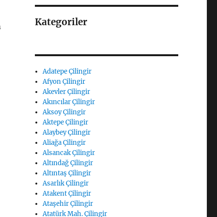
Kategoriler
m
Adatepe Çilingir
Afyon Çilingir
Akevler Çilingir
Akıncılar Çilingir
Aksoy Çilingir
Aktepe Çilingir
Alaybey Çilingir
Aliağa Çilingir
Alsancak Çilingir
Altındağ Çilingir
Altıntaş Çilingir
Asarlık Çilingir
Atakent Çilingir
Ataşehir Çilingir
Atatürk Mah. Çilingir