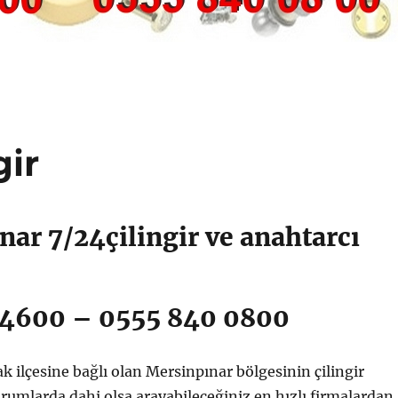
gir
ar 7/24çilingir ve anahtarcı
 4600 – 0555 840 0800
ak ilçesine bağlı olan Mersinpınar bölgesinin çilingir
rumlarda dahi olsa arayabileceğiniz en hızlı firmalardan