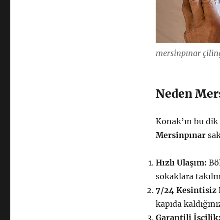
mersinpınar çilin
Neden Mers
Konak’ın bu dik 
Mersinpınar
sak
Hızlı Ulaşım:
Böl
sokaklara takılm
7/24 Kesintisiz
kapıda kaldığınız
Garantili İşçilik