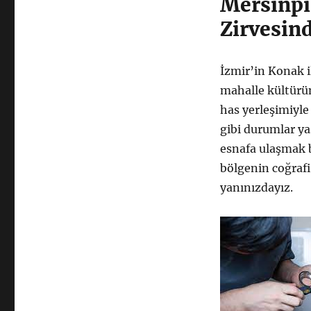
Mersinpı
Zirvesind
İzmir’in Konak 
mahalle kültür
has yerleşimiyle 
gibi durumlar ya
esnafa ulaşmak 
bölgenin coğrafi
yanınızdayız.