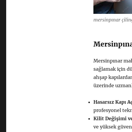
mersinpınar çilin
Mersinpınar
Mersinpınar maha
sağlamak için dü
ahşap kapılarda
üzerinde uzmanl
Hasarsız Kapı A
profesyonel tekn
Kilit Değişimi 
ve yüksek güvenli