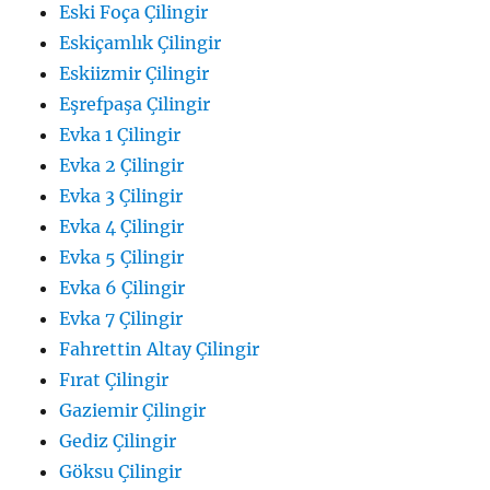
Eski Foça Çilingir
Eskiçamlık Çilingir
Eskiizmir Çilingir
Eşrefpaşa Çilingir
Evka 1 Çilingir
Evka 2 Çilingir
Evka 3 Çilingir
Evka 4 Çilingir
Evka 5 Çilingir
Evka 6 Çilingir
Evka 7 Çilingir
Fahrettin Altay Çilingir
Fırat Çilingir
Gaziemir Çilingir
Gediz Çilingir
Göksu Çilingir