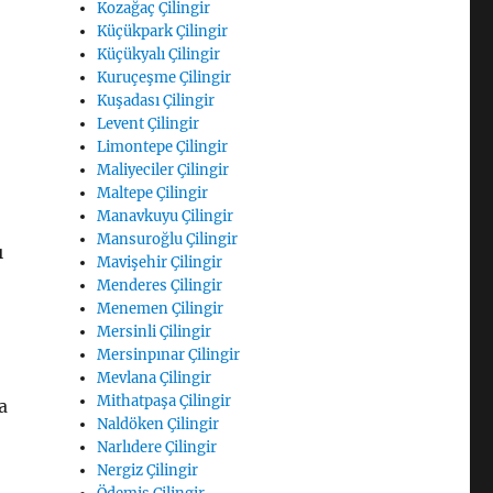
Kozağaç Çilingir
Küçükpark Çilingir
Küçükyalı Çilingir
Kuruçeşme Çilingir
Kuşadası Çilingir
Levent Çilingir
Limontepe Çilingir
Maliyeciler Çilingir
Maltepe Çilingir
Manavkuyu Çilingir
Mansuroğlu Çilingir
ı
Mavişehir Çilingir
Menderes Çilingir
Menemen Çilingir
Mersinli Çilingir
Mersinpınar Çilingir
Mevlana Çilingir
Mithatpaşa Çilingir
a
Naldöken Çilingir
Narlıdere Çilingir
Nergiz Çilingir