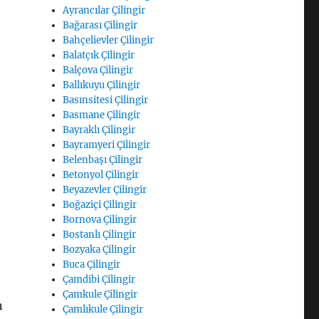
Ayrancılar Çilingir
Bağarası Çilingir
Bahçelievler Çilingir
Balatçık Çilingir
Balçova Çilingir
Ballıkuyu Çilingir
Basınsitesi Çilingir
Basmane Çilingir
Bayraklı Çilingir
Bayramyeri Çilingir
Belenbaşı Çilingir
Betonyol Çilingir
Beyazevler Çilingir
Boğaziçi Çilingir
Bornova Çilingir
Bostanlı Çilingir
Bozyaka Çilingir
n
Buca Çilingir
Çamdibi Çilingir
Çamkule Çilingir
n
Çamlıkule Çilingir