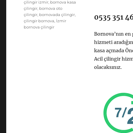
çilingir izmir
,
bornova kasa
çilingir
,
bornova oto
çilingir
,
bornovada çilingir
,
0535 351 4
çilingir bornova
,
İzmir
bornova çilingir
Bornova’nın en 
hizmeti aradığın
kasa açmada Öncü
Acil çilingir hi
olacaksınız.