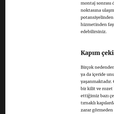
montaj sonrası 
noktasına ulaşmı
potansiyelinden a
hizmetinden fay
edebilirsiniz.
Kapım çekili
Birçok nedenden 
ya da içeride un
yaşanmaktadır. G
bir kilit ve roze
ettiğimiz bazı çe
tırnaklı kapılar
zarar görmeden 