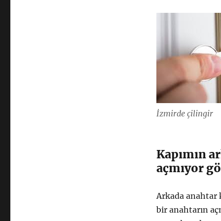
İzmirde çilingir
Kapımın ar
açmıyor göb
Arkada anahtar k
bir anahtarın a