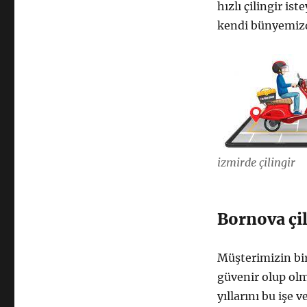
hızlı çilingir i
kendi bünyemizd
izmirde çilingir
Bornova çil
Müşterimizin bir
güvenir olup olm
yıllarını bu işe 