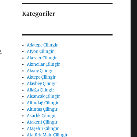
Kategoriler
Adatepe Çilingir
4
Afyon Çilingir
Akevler Çilingir
Akıncılar Çilingir
Aksoy Çilingir
Aktepe Çilingir
Alaybey Çilingir
Aliağa Çilingir
Alsancak Çilingir
Altındağ Çilingir
Altıntaş Çilingir
Asarlık Çilingir
Atakent Çilingir
Ataşehir Çilingir
Atatürk Mah. Çilingir