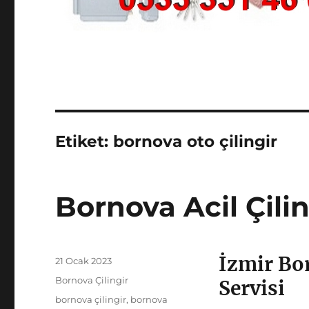
Etiket:
bornova oto çilingir
Bornova Acil Çilin
İzmir Bor
Yayın
21 Ocak 2023
tarihi
Kategoriler
Bornova Çilingir
Servisi
Etiketler
bornova çilingir
,
bornova