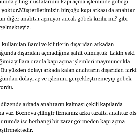
nda çilingir ustalarının kapı açma işleminde göbeği
 yoktur.Müşterilerimizin birçoğu kapı arkası da anahtar
n diğer anahtar açmıyor ancak göbek kırılır mı? gibi
 gelmekteyiz.
kullanılan Barel ve kilitlerin dışarıdan arkadan
uğunda dışarıdan açmadığına şahit olmuştuk. Lakin eski
ğimiz yıllara oranla kapı açma işlemleri maymuncukla
 Bu yüzden dolayı arkada kalan anahtarın dışarıdan farkl
ğundan dolayı aç ve işlemini gerçekleştiremeyip göbek
yordu.
 düzende arkada anahtarın kalması çekili kapılarda
 var. Bornova çilingir firmamız arka tarafta anahtar ols
 durumda ise herhangi bir zarar görmeden kapı açma
eştirmektedir.