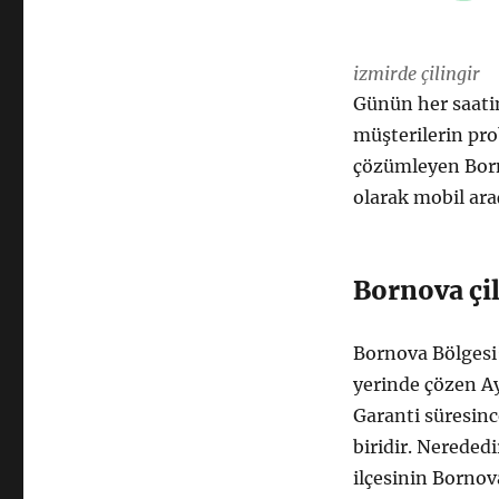
izmirde çilingir
Günün her saatin
müşterilerin pro
çözümleyen Born
olarak mobil ara
Bornova çil
Bornova Bölgesi’
yerinde çözen Ay
Garanti süresin
biridir. Nereded
ilçesinin Borno