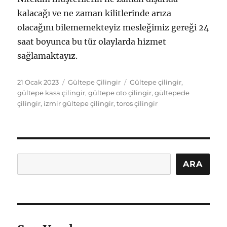
kalacağı ve ne zaman kilitlerinde arıza
olacağını bilememekteyiz mesleğimiz gereği 24
saat boyunca bu tür olaylarda hizmet
sağlamaktayız.
Yayın
Kategoriler
Etiketler
21 Ocak 2023
Gültepe Çilingir
Gültepe çilingir
,
tarihi
gültepe kasa çilingir
,
gültepe oto çilingir
,
gültepede
çilingir
,
izmir gültepe çilingir
,
toros çilingir
Ara
ARA